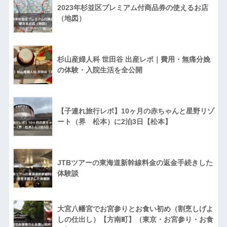
2023年杉並区プレミアム付商品券の使えるお店
（地図）
杉山産婦人科 世田谷 出産レポ｜費用・無痛分娩
の体験・入院生活を全公開
【子連れ旅行レポ】10ヶ月の赤ちゃんと星野リゾ
ート（界 松本）に2泊3日【松本】
JTBツアーの東海道新幹線料金の返金手続きした
体験談
大宮八幡宮でお宮参りとお食い初め（割烹しげよ
しの仕出し）【方南町】（東京・お宮参り・お食